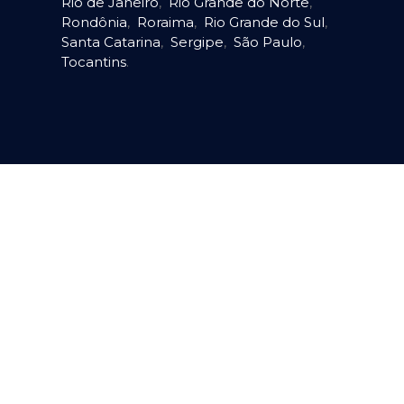
Rio de Janeiro
,
Rio Grande do Norte
,
Rondônia
,
Roraima
,
Rio Grande do Sul
,
Santa Catarina
,
Sergipe
,
São Paulo
,
Tocantins
.