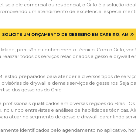
el, seja ele comercial ou residencial, o Grifo é a solução i
s, promovendo um atendimento de excelência, especialmente
SOLICITE UM ORÇAMENTO DE GESSEIRO EM CAREIRO, AM
lidade, precisão e conhecimento técnico. Com o Grifo, voc
a realizar todos os serviços relacionados a gesso e drywall 
 estão preparados para atender a diversos tipos de serviço
 divisórias de drywall e demais serviços de gesseiros. Seja 
ise dos gesseiros do Grifo.
ofissionais qualificados em diversas regiões do Brasil. Os 
 incluindo entrevistas e análises de habilidades técnicas. A
ara atuar no segmento de gesso e drywall, garantindo serviç
idamente identificados pelo agendamento no aplicativo, ho