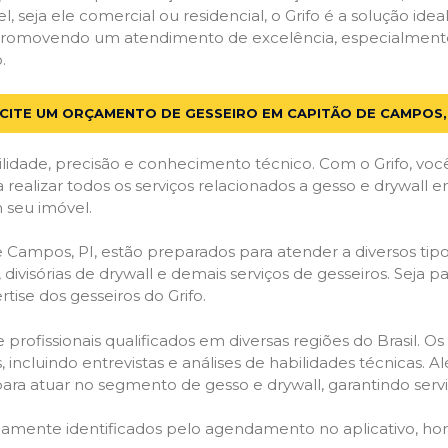
el, seja ele comercial ou residencial, o Grifo é a solução i
s, promovendo um atendimento de excelência, especialment
.
CITE UM ORÇAMENTO DE GESSEIRO EM CAPITÃO DE CAMPOS, 
lidade, precisão e conhecimento técnico. Com o Grifo, voc
a realizar todos os serviços relacionados a gesso e drywall
 seu imóvel.
ampos, PI, estão preparados para atender a diversos tipos
 divisórias de drywall e demais serviços de gesseiros. Seja 
ise dos gesseiros do Grifo.
ofissionais qualificados em diversas regiões do Brasil. Os 
 incluindo entrevistas e análises de habilidades técnicas. A
ara atuar no segmento de gesso e drywall, garantindo serviç
idamente identificados pelo agendamento no aplicativo, ho