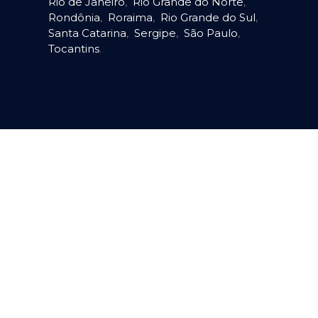
Rio de Janeiro
,
Rio Grande do Norte
,
Rondônia
,
Roraima
,
Rio Grande do Sul
,
Santa Catarina
,
Sergipe
,
São Paulo
,
Tocantins
.