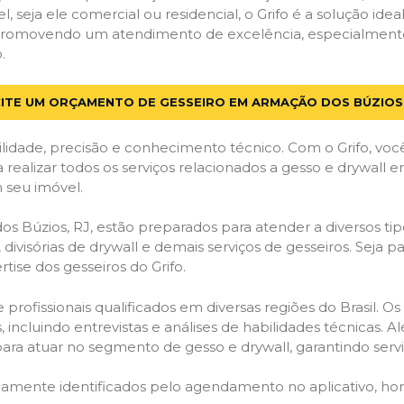
el, seja ele comercial ou residencial, o Grifo é a solução i
s, promovendo um atendimento de excelência, especialment
.
CITE UM ORÇAMENTO DE GESSEIRO EM ARMAÇÃO DOS BÚZIOS,
lidade, precisão e conhecimento técnico. Com o Grifo, voc
a realizar todos os serviços relacionados a gesso e drywall
 seu imóvel.
Búzios, RJ, estão preparados para atender a diversos tipos
 divisórias de drywall e demais serviços de gesseiros. Seja 
ise dos gesseiros do Grifo.
ofissionais qualificados em diversas regiões do Brasil. Os 
 incluindo entrevistas e análises de habilidades técnicas. A
ara atuar no segmento de gesso e drywall, garantindo serviç
idamente identificados pelo agendamento no aplicativo, ho