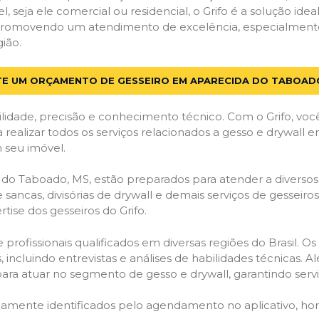
el, seja ele comercial ou residencial, o Grifo é a solução i
s, promovendo um atendimento de excelência, especialmen
ião.
TE UM ORÇAMENTO DE GESSEIRO EM APARECIDA DO TABOAD
lidade, precisão e conhecimento técnico. Com o Grifo, voc
a realizar todos os serviços relacionados a gesso e drywal
 seu imóvel.
o Taboado, MS, estão preparados para atender a diversos t
 sancas, divisórias de drywall e demais serviços de gesseir
ise dos gesseiros do Grifo.
ofissionais qualificados em diversas regiões do Brasil. Os 
 incluindo entrevistas e análises de habilidades técnicas. A
ara atuar no segmento de gesso e drywall, garantindo serviç
idamente identificados pelo agendamento no aplicativo, ho