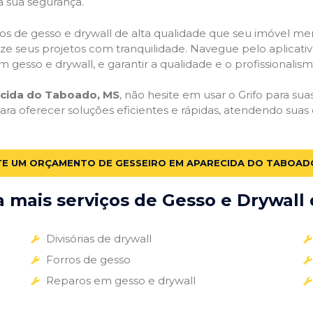
a sua segurança.
viços de gesso e drywall de alta qualidade que seu imóvel me
alize seus projetos com tranquilidade. Navegue pelo aplicati
m gesso e drywall, e garantir a qualidade e o profissionali
cida do Taboado, MS
, não hesite em usar o Grifo para su
a oferecer soluções eficientes e rápidas, atendendo sua
TE UM ORÇAMENTO DE GESSEIRO EM APARECIDA DO TABOAD
mais serviços de Gesso e Drywall 
Divisórias de drywall
Forros de gesso
Reparos em gesso e drywall