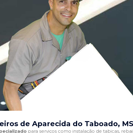
eiros de Aparecida do Taboado, M
pecializado
para serviços como instalação de tabicas, reba