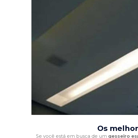
Os melhor
Se você está em busca de um
gesseiro es