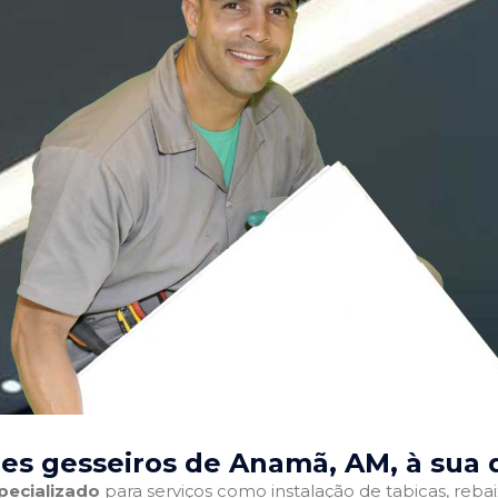
es gesseiros de Anamã, AM
, à sua 
pecializado
para serviços como instalação de tabicas, reba