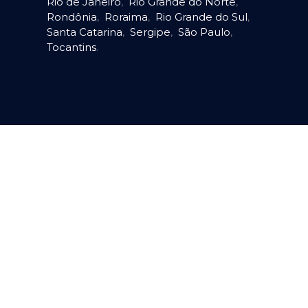
Rio de Janeiro
,
Rio Grande do Norte
,
Rondônia
,
Roraima
,
Rio Grande do Sul
,
Santa Catarina
,
Sergipe
,
São Paulo
,
Tocantins
.