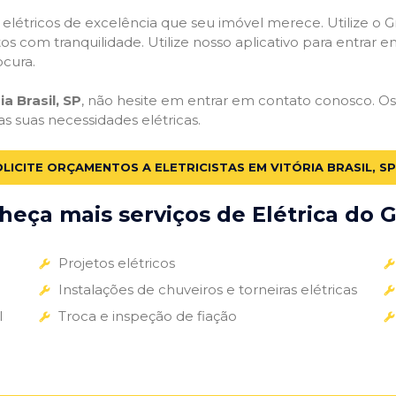
s elétricos de excelência que seu imóvel merece. Utilize o Gr
tos com tranquilidade. Utilize nosso aplicativo para entrar e
ocura.
ia Brasil, SP
, não hesite em entrar em contato conosco. Os e
as suas necessidades elétricas.
LICITE ORÇAMENTOS A ELETRICISTAS EM VITÓRIA BRASIL, SP
eça mais serviços de Elétrica do G
Projetos elétricos
Instalações de chuveiros e torneiras elétricas
l
Troca e inspeção de fiação