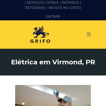
| SERVIÇOS GERAIS |
REPAROS |
REFORMAS
| INVISTA NO GRIFO
SERVIÇOS
ENTRAR
ALVENARIA E PEDREIRO
ELÉTRICA
GESSO E DRYWALL
HIDRÁULICA
Elétrica em Virmond, PR
IMPERMEABILIZAÇÃO
MANUTENÇÃO PREDIAL
MARIDO DE ALUGUEL
PINTURA
REFORMA