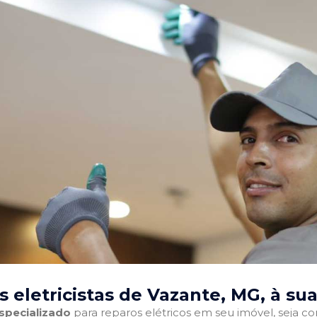
 eletricistas de Vazante, MG
, à su
especializado
para reparos elétricos em seu imóvel, seja com