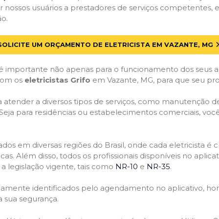
 nossos usuários a prestadores de serviços competentes, 
ão.
SOLICITE UM ORÇAMENTO DE ELETRICISTA EM VAZANTE, MG
 importante não apenas para o funcionamento dos seus a
 com os
eletricistas Grifo
em Vazante, MG, para que seu proj
atender a diversos tipos de serviços, como manutenção de d
 Seja para residências ou estabelecimentos comerciais, você
ficados em diversas regiões do Brasil, onde cada eletricis
nicas. Além disso, todos os profissionais disponíveis no apli
a legislação vigente, tais como
NR-10
e
NR-35
.
idamente identificados pelo agendamento no aplicativo, ho
a sua segurança.