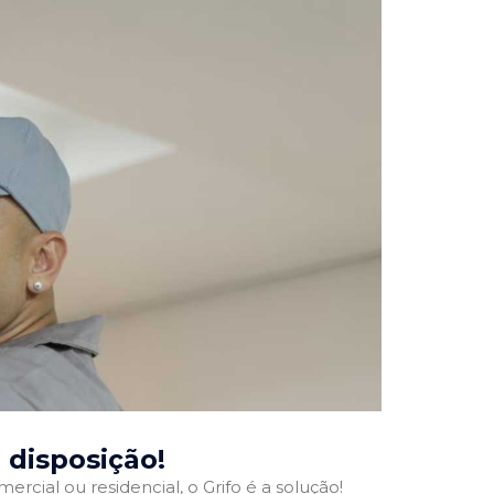
a disposição!
ercial ou residencial, o Grifo é a solução!