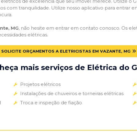
s elétricos de excelência que seu imóvel merece. Utilize o Gr
tos com tranquilidade. Utilize nosso aplicativo para entrar e
ocura.
ante, MG
, não hesite em entrar em contato conosco. Os eletr
ecessidades elétricas.
SOLICITE ORÇAMENTOS A ELETRICISTAS EM VAZANTE, MG
eça mais serviços de Elétrica do G
Projetos elétricos
Instalações de chuveiros e torneiras elétricas
l
Troca e inspeção de fiação