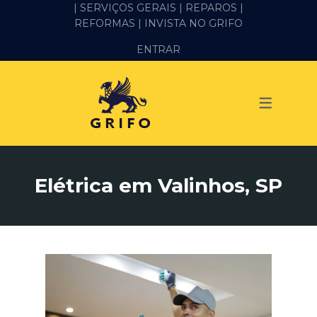
| SERVIÇOS GERAIS |
REPAROS |
REFORMAS
| INVISTA NO GRIFO
SERVIÇOS
ENTRAR
ALVENARIA E PEDREIRO
ELÉTRICA
GESSO E DRYWALL
HIDRÁULICA
Elétrica em Valinhos, SP
IMPERMEABILIZAÇÃO
MANUTENÇÃO PREDIAL
MARIDO DE ALUGUEL
PINTURA
REFORMA