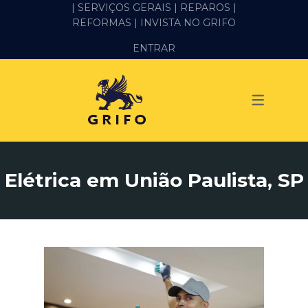
| SERVIÇOS GERAIS |
REPAROS |
REFORMAS
| INVISTA NO GRIFO
SERVIÇOS
ENTRAR
ALVENARIA E PEDREIRO
ELÉTRICA
GESSO E DRYWALL
HIDRÁULICA
Elétrica em União Paulista, SP
IMPERMEABILIZAÇÃO
MANUTENÇÃO PREDIAL
MARIDO DE ALUGUEL
PINTURA
REFORMA