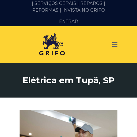
| SERVIÇOS GERAIS |
REPAROS |
REFORMAS
| INVISTA NO GRIFO
SERVIÇOS
ENTRAR
ALVENARIA E PEDREIRO
ELÉTRICA
GESSO E DRYWALL
HIDRÁULICA
Elétrica em Tupã, SP
IMPERMEABILIZAÇÃO
MANUTENÇÃO PREDIAL
MARIDO DE ALUGUEL
PINTURA
REFORMA