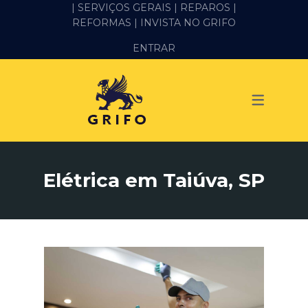
| SERVIÇOS GERAIS |
REPAROS |
REFORMAS
| INVISTA NO GRIFO
SERVIÇOS
ENTRAR
ALVENARIA E PEDREIRO
ELÉTRICA
GESSO E DRYWALL
HIDRÁULICA
Elétrica em Taiúva, SP
IMPERMEABILIZAÇÃO
MANUTENÇÃO PREDIAL
MARIDO DE ALUGUEL
PINTURA
REFORMA