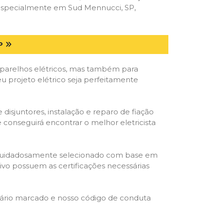
 especialmente em Sud Mennucci, SP,
P
parelhos elétricos, mas também para
 projeto elétrico seja perfeitamente
isjuntores, instalação e reparo de fiação
 conseguirá encontrar o melhor eletricista
ta é cuidadosamente selecionado com base em
cativo possuem as certificações necessárias
rário marcado e nosso código de conduta