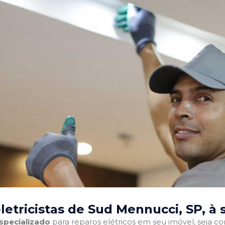
letricistas de Sud Mennucci, SP
, à
especializado
para reparos elétricos em seu imóvel, seja com