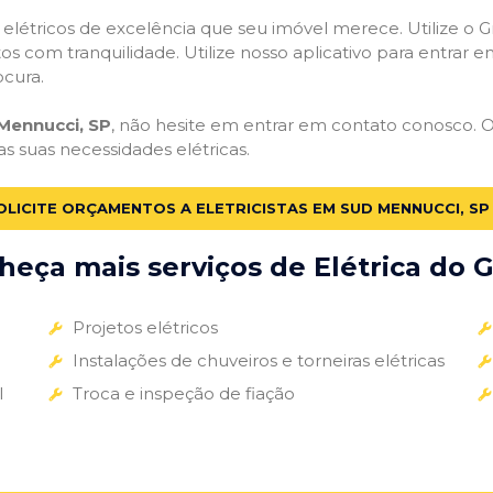
s elétricos de excelência que seu imóvel merece. Utilize o Gr
tos com tranquilidade. Utilize nosso aplicativo para entrar e
ocura.
 Mennucci, SP
, não hesite em entrar em contato conosco. Os
as suas necessidades elétricas.
OLICITE ORÇAMENTOS A ELETRICISTAS EM SUD MENNUCCI, SP
eça mais serviços de Elétrica do G
Projetos elétricos
Instalações de chuveiros e torneiras elétricas
l
Troca e inspeção de fiação