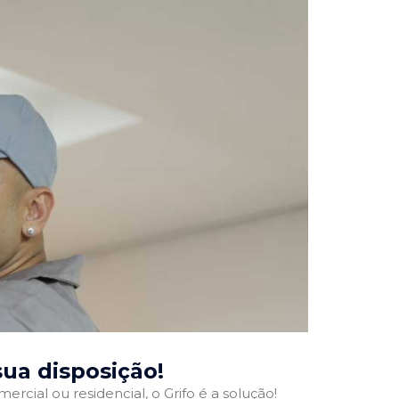
 sua disposição!
ercial ou residencial, o Grifo é a solução!