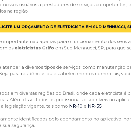
r nossos usuários a prestadores de serviços competentes,
dos na região.
LICITE UM ORÇAMENTO DE ELETRICISTA EM SUD MENNUCCI, S
 importante não apenas para o funcionamento dos seus a
 com os
eletricistas Grifo
em Sud Mennucci, SP, para que seu
atender a diversos tipos de serviços, como manutenção de d
 Seja para residências ou estabelecimentos comerciais, você
ficados em diversas regiões do Brasil, onde cada eletricis
nicas. Além disso, todos os profissionais disponíveis no apli
a legislação vigente, tais como
NR-10
e
NR-35
.
idamente identificados pelo agendamento no aplicativo, ho
a sua segurança.