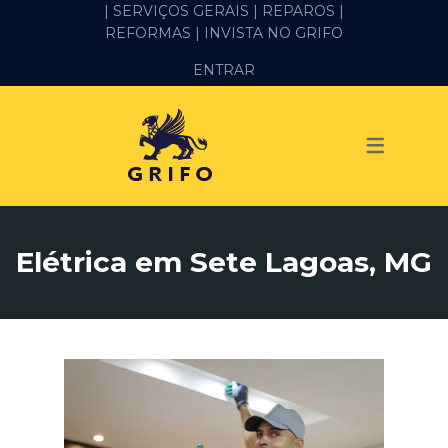
| SERVIÇOS GERAIS |
REPAROS |
REFORMAS
| INVISTA NO GRIFO
SERVIÇOS
ENTRAR
ALVENARIA E PEDREIRO
ELÉTRICA
GESSO E DRYWALL
HIDRÁULICA
Elétrica em Sete Lagoas, MG
IMPERMEABILIZAÇÃO
MANUTENÇÃO PREDIAL
MARIDO DE ALUGUEL
PINTURA
REFORMA