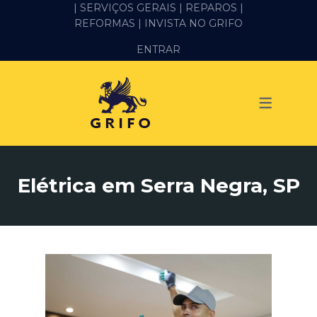
| SERVIÇOS GERAIS |
REPAROS |
REFORMAS
| INVISTA NO GRIFO
SERVIÇOS
ENTRAR
ALVENARIA E PEDREIRO
ELÉTRICA
GESSO E DRYWALL
HIDRÁULICA
Elétrica em Serra Negra, SP
IMPERMEABILIZAÇÃO
MANUTENÇÃO PREDIAL
MARIDO DE ALUGUEL
PINTURA
REFORMA