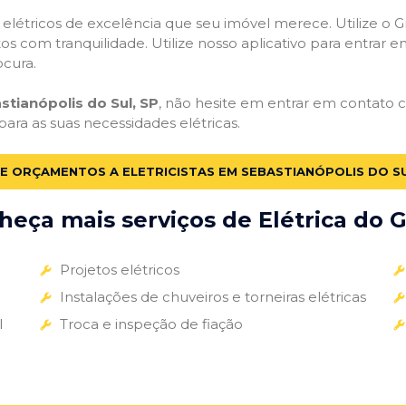
s elétricos de excelência que seu imóvel merece. Utilize o Gr
tos com tranquilidade. Utilize nosso aplicativo para entrar e
ocura.
stianópolis do Sul, SP
, não hesite em entrar em contato co
para as suas necessidades elétricas.
TE ORÇAMENTOS A ELETRICISTAS EM SEBASTIANÓPOLIS DO SU
eça mais serviços de Elétrica do G
Projetos elétricos
Instalações de chuveiros e torneiras elétricas
l
Troca e inspeção de fiação