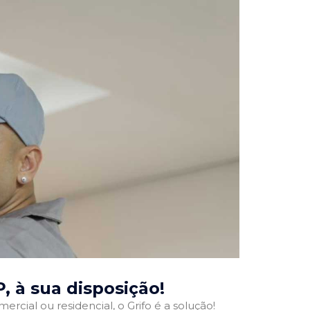
P
, à sua disposição!
ercial ou residencial, o Grifo é a solução!