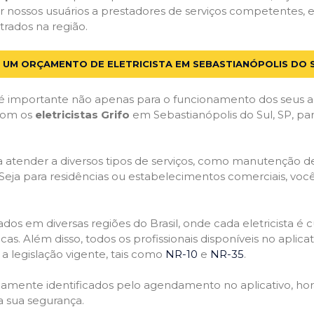
 nossos usuários a prestadores de serviços competentes, 
strados na região.
E UM ORÇAMENTO DE ELETRICISTA EM SEBASTIANÓPOLIS DO S
 importante não apenas para o funcionamento dos seus a
 com os
eletricistas Grifo
em Sebastianópolis do Sul, SP, par
atender a diversos tipos de serviços, como manutenção de d
 Seja para residências ou estabelecimentos comerciais, você
ficados em diversas regiões do Brasil, onde cada eletricis
nicas. Além disso, todos os profissionais disponíveis no apli
a legislação vigente, tais como
NR-10
e
NR-35
.
idamente identificados pelo agendamento no aplicativo, ho
a sua segurança.