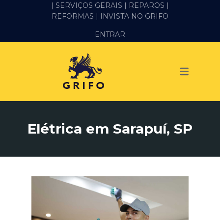
| SERVIÇOS GERAIS |
REPAROS |
REFORMAS
| INVISTA NO GRIFO
SERVIÇOS
ENTRAR
ALVENARIA E PEDREIRO
ELÉTRICA
GESSO E DRYWALL
HIDRÁULICA
Elétrica em Sarapuí, SP
IMPERMEABILIZAÇÃO
MANUTENÇÃO PREDIAL
MARIDO DE ALUGUEL
PINTURA
REFORMA