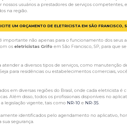
 nossos usuários a prestadores de serviços competentes, 
dos na região.
ICITE UM ORÇAMENTO DE ELETRICISTA EM SÃO FRANCISCO, 
 importante não apenas para o funcionamento dos seus a
 com os
eletricistas Grifo
em São Francisco, SP, para que se
atender a diversos tipos de serviços, como manutenção de d
 Seja para residências ou estabelecimentos comerciais, você
ficados em diversas regiões do Brasil, onde cada eletricis
nicas. Além disso, todos os profissionais disponíveis no apli
a legislação vigente, tais como
NR-10
e
NR-35
.
idamente identificados pelo agendamento no aplicativo, ho
a sua segurança.