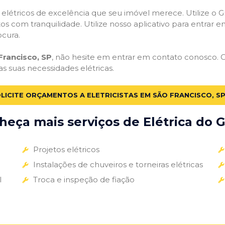
s elétricos de excelência que seu imóvel merece. Utilize o Gr
tos com tranquilidade. Utilize nosso aplicativo para entrar e
ocura.
Francisco, SP
, não hesite em entrar em contato conosco. Os
as suas necessidades elétricas.
LICITE ORÇAMENTOS A ELETRICISTAS EM SÃO FRANCISCO, S
eça mais serviços de Elétrica do G
Projetos elétricos
Instalações de chuveiros e torneiras elétricas
l
Troca e inspeção de fiação