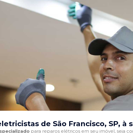
etricistas de São Francisco, SP
, à 
especializado
para reparos elétricos em seu imóvel, seja com