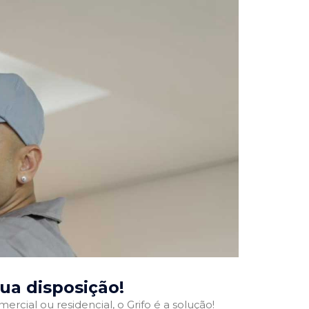
sua disposição!
ercial ou residencial, o Grifo é a solução!