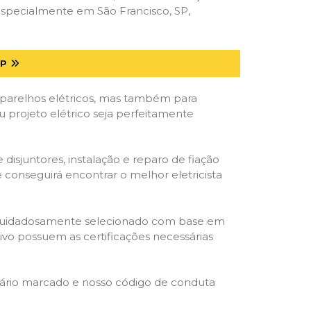
especialmente em São Francisco, SP,
SP
parelhos elétricos, mas também para
u projeto elétrico seja perfeitamente
isjuntores, instalação e reparo de fiação
 conseguirá encontrar o melhor eletricista
ta é cuidadosamente selecionado com base em
cativo possuem as certificações necessárias
rário marcado e nosso código de conduta