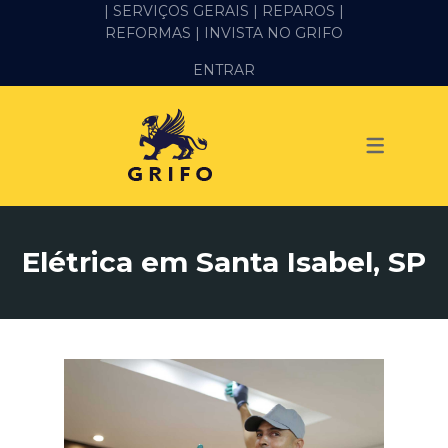
| SERVIÇOS GERAIS |
REPAROS |
REFORMAS
| INVISTA NO GRIFO
SERVIÇOS
ENTRAR
ALVENARIA E PEDREIRO
ELÉTRICA
GESSO E DRYWALL
HIDRÁULICA
Elétrica em Santa Isabel, SP
IMPERMEABILIZAÇÃO
MANUTENÇÃO PREDIAL
MARIDO DE ALUGUEL
PINTURA
REFORMA