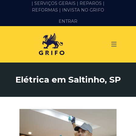
| SERVIÇOS GERAIS |
REPAROS |
REFORMAS
| INVISTA NO GRIFO
SERVIÇOS
ENTRAR
ALVENARIA E PEDREIRO
ELÉTRICA
GESSO E DRYWALL
HIDRÁULICA
Elétrica em Saltinho, SP
IMPERMEABILIZAÇÃO
MANUTENÇÃO PREDIAL
MARIDO DE ALUGUEL
PINTURA
REFORMA