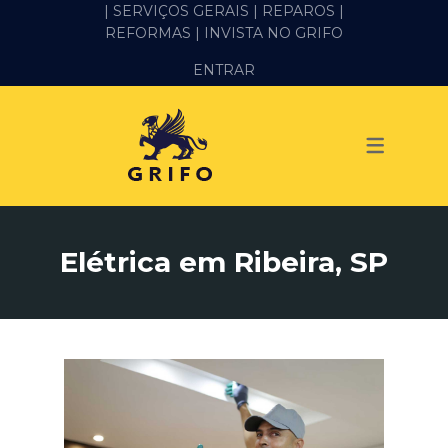
| SERVIÇOS GERAIS |
REPAROS |
REFORMAS
| INVISTA NO GRIFO
SERVIÇOS
ENTRAR
ALVENARIA E PEDREIRO
ELÉTRICA
GESSO E DRYWALL
HIDRÁULICA
Elétrica em Ribeira, SP
IMPERMEABILIZAÇÃO
MANUTENÇÃO PREDIAL
MARIDO DE ALUGUEL
PINTURA
REFORMA