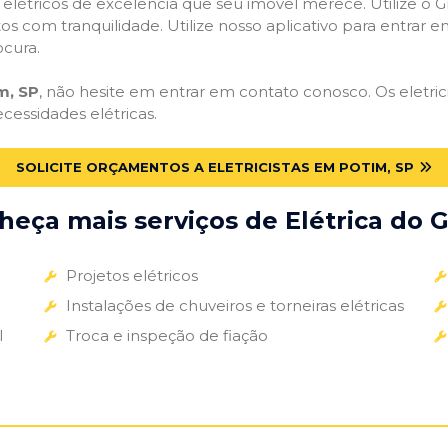
s elétricos de excelência que seu imóvel merece. Utilize o Gr
tos com tranquilidade. Utilize nosso aplicativo para entrar e
ocura.
m, SP
, não hesite em entrar em contato conosco. Os eletric
ecessidades elétricas.
SOLICITE ORÇAMENTOS A ELETRICISTAS EM POTIM, SP
eça mais serviços de Elétrica do G
Projetos elétricos
Instalações de chuveiros e torneiras elétricas
l
Troca e inspeção de fiação