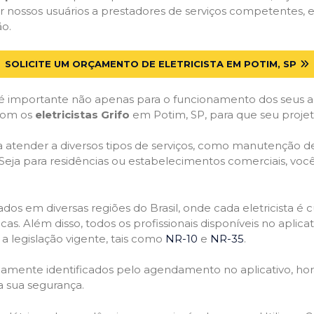
 nossos usuários a prestadores de serviços competentes, 
ão.
SOLICITE UM ORÇAMENTO DE ELETRICISTA EM POTIM, SP
 importante não apenas para o funcionamento dos seus a
 com os
eletricistas Grifo
em Potim, SP, para que seu projet
atender a diversos tipos de serviços, como manutenção de d
 Seja para residências ou estabelecimentos comerciais, você
ficados em diversas regiões do Brasil, onde cada eletricis
nicas. Além disso, todos os profissionais disponíveis no apli
a legislação vigente, tais como
NR-10
e
NR-35
.
idamente identificados pelo agendamento no aplicativo, ho
a sua segurança.