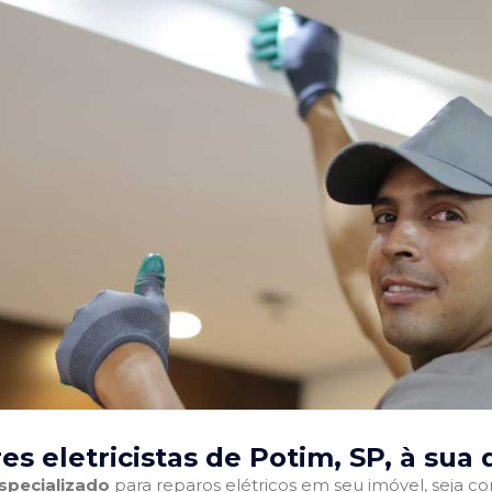
s eletricistas de Potim, SP
, à sua 
especializado
para reparos elétricos em seu imóvel, seja com