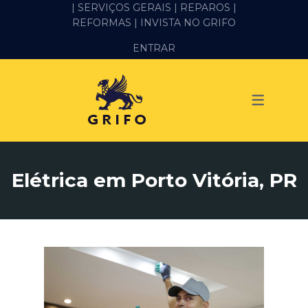
| SERVIÇOS GERAIS |
REPAROS |
REFORMAS
| INVISTA NO GRIFO
SERVIÇOS
ENTRAR
ALVENARIA E PEDREIRO
ELÉTRICA
GESSO E DRYWALL
HIDRÁULICA
Elétrica em Porto Vitória, PR
IMPERMEABILIZAÇÃO
MANUTENÇÃO PREDIAL
MARIDO DE ALUGUEL
PINTURA
REFORMA