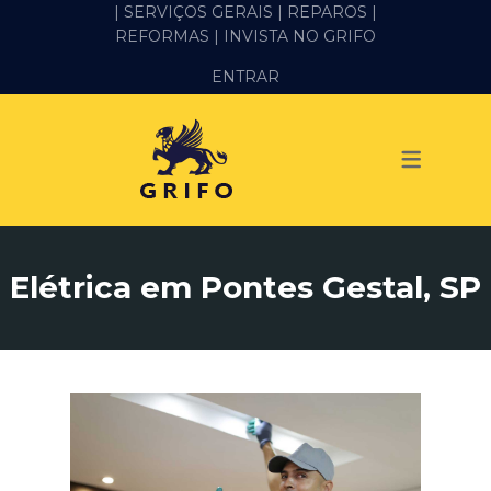
| SERVIÇOS GERAIS |
REPAROS |
REFORMAS
| INVISTA NO GRIFO
SERVIÇOS
ENTRAR
ALVENARIA E PEDREIRO
ELÉTRICA
GESSO E DRYWALL
HIDRÁULICA
Elétrica em Pontes Gestal, SP
IMPERMEABILIZAÇÃO
MANUTENÇÃO PREDIAL
MARIDO DE ALUGUEL
PINTURA
REFORMA