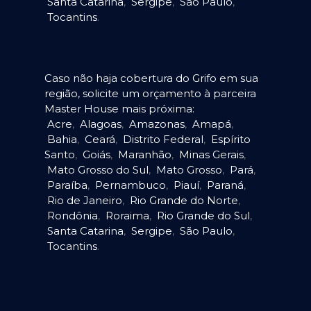
Santa Catarina
,
Sergipe
,
São Paulo
,
Tocantins
.
Caso não haja cobertura do Grifo em sua
região, solicite um orçamento à parceira
Master House mais próxima:
Acre
,
Alagoas
,
Amazonas
,
Amapá
,
Bahia
,
Ceará
,
Distrito Federal
,
Espírito
Santo
,
Goiás
,
Maranhão
,
Minas Gerais
,
Mato Grosso do Sul
,
Mato Grosso
,
Pará
,
Paraíba
,
Pernambuco
,
Piauí
,
Paraná
,
Rio de Janeiro
,
Rio Grande do Norte
,
Rondônia
,
Roraima
,
Rio Grande do Sul
,
Santa Catarina
,
Sergipe
,
São Paulo
,
Tocantins
.