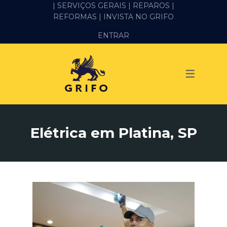
| SERVIÇOS GERAIS |
REPAROS |
REFORMAS
| INVISTA NO GRIFO
SERVIÇOS
ENTRAR
ALVENARIA E PEDREIRO
ELÉTRICA
GESSO E DRYWALL
HIDRÁULICA
Elétrica em Platina, SP
IMPERMEABILIZAÇÃO
MANUTENÇÃO PREDIAL
MARIDO DE ALUGUEL
PINTURA
REFORMA