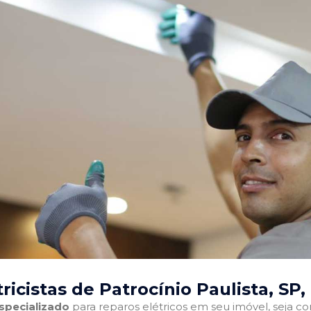
ricistas de Patrocínio Paulista, SP
,
especializado
para reparos elétricos em seu imóvel, seja com