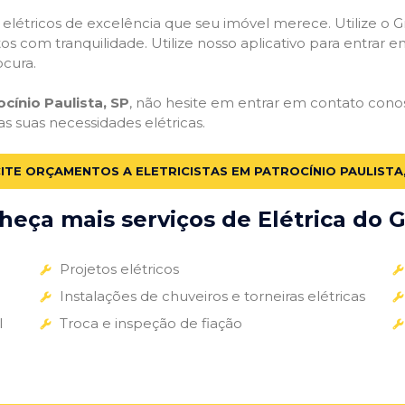
s elétricos de excelência que seu imóvel merece. Utilize o Gr
tos com tranquilidade. Utilize nosso aplicativo para entrar e
ocura.
ocínio Paulista, SP
, não hesite em entrar em contato conosc
as suas necessidades elétricas.
ITE ORÇAMENTOS A ELETRICISTAS EM PATROCÍNIO PAULISTA,
eça mais serviços de Elétrica do G
Projetos elétricos
Instalações de chuveiros e torneiras elétricas
l
Troca e inspeção de fiação