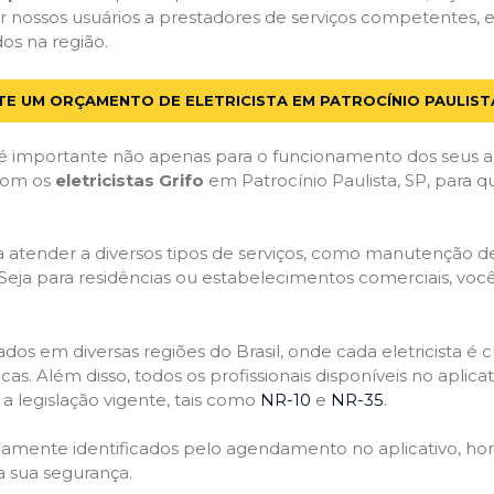
 nossos usuários a prestadores de serviços competentes, e
dos na região.
TE UM ORÇAMENTO DE ELETRICISTA EM PATROCÍNIO PAULISTA
 importante não apenas para o funcionamento dos seus a
 com os
eletricistas Grifo
em Patrocínio Paulista, SP, para q
atender a diversos tipos de serviços, como manutenção de d
 Seja para residências ou estabelecimentos comerciais, você
ficados em diversas regiões do Brasil, onde cada eletricis
nicas. Além disso, todos os profissionais disponíveis no apli
a legislação vigente, tais como
NR-10
e
NR-35
.
idamente identificados pelo agendamento no aplicativo, ho
a sua segurança.