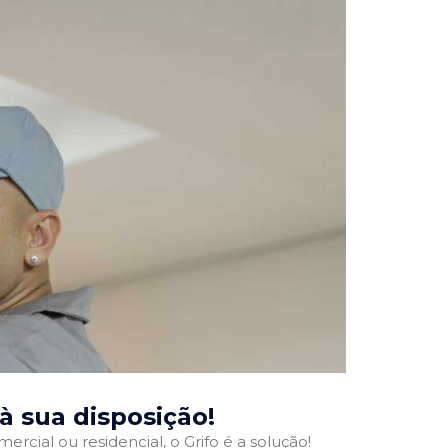
 à sua disposição!
ercial ou residencial, o Grifo é a solução!