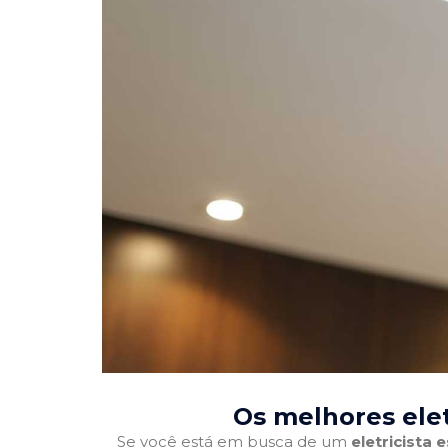
Os melhores elet
Se você está em busca de um
eletricista 