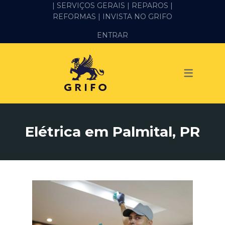
| SERVIÇOS GERAIS |
REPAROS |
REFORMAS
| INVISTA NO GRIFO
SERVIÇOS
ENTRAR
ALVENARIA E PEDREIRO
ELÉTRICA
GESSO E DRYWALL
HIDRÁULICA
Elétrica em Palmital, PR
IMPERMEABILIZAÇÃO
MANUTENÇÃO PREDIAL
MARIDO DE ALUGUEL
PINTURA
REFORMA