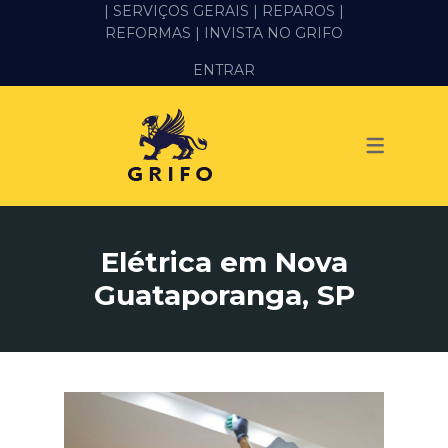
| SERVIÇOS GERAIS |
REPAROS |
REFORMAS
| INVISTA NO GRIFO
SERVIÇOS
ENTRAR
ALVENARIA E PEDREIRO
ELÉTRICA
GESSO E DRYWALL
HIDRÁULICA
Elétrica em Nova
IMPERMEABILIZAÇÃO
Guataporanga, SP
MANUTENÇÃO PREDIAL
MARIDO DE ALUGUEL
PINTURA
REFORMA