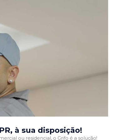
 PR
, à sua disposição!
ercial ou residencial, o Grifo é a solução!