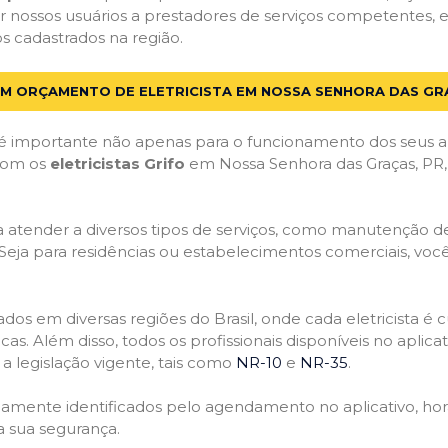
r nossos usuários a prestadores de serviços competentes,
dos cadastrados na região.
UM ORÇAMENTO DE ELETRICISTA EM NOSSA SENHORA DAS GR
 importante não apenas para o funcionamento dos seus a
 com os
eletricistas Grifo
em Nossa Senhora das Graças, PR, 
atender a diversos tipos de serviços, como manutenção de d
 Seja para residências ou estabelecimentos comerciais, você
ficados em diversas regiões do Brasil, onde cada eletricis
nicas. Além disso, todos os profissionais disponíveis no apli
a legislação vigente, tais como
NR-10
e
NR-35
.
idamente identificados pelo agendamento no aplicativo, ho
a sua segurança.