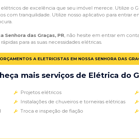
s elétricos de excelência que seu imóvel merece. Utilize o Gr
tos com tranquilidade. Utilize nosso aplicativo para entrar e
ocura.
sa Senhora das Graças, PR
, não hesite em entrar em contat
rápidas para as suas necessidades elétricas.
 ORÇAMENTOS A ELETRICISTAS EM NOSSA SENHORA DAS GRA
eça mais serviços de Elétrica do G
Projetos elétricos
Instalações de chuveiros e torneiras elétricas
l
Troca e inspeção de fiação