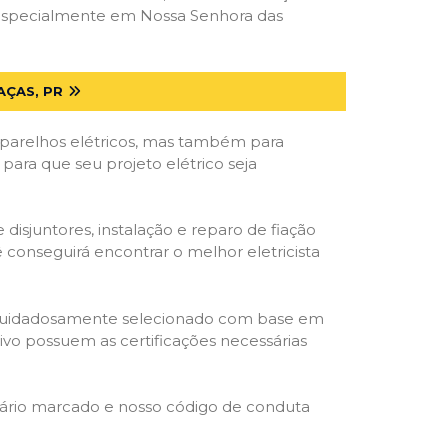
 especialmente em Nossa Senhora das
AÇAS, PR
parelhos elétricos, mas também para
para que seu projeto elétrico seja
isjuntores, instalação e reparo de fiação
 conseguirá encontrar o melhor eletricista
ta é cuidadosamente selecionado com base em
cativo possuem as certificações necessárias
rário marcado e nosso código de conduta