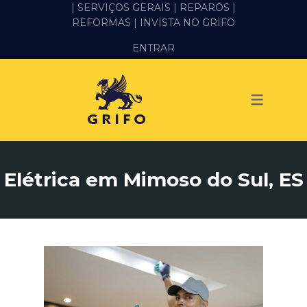
| SERVIÇOS GERAIS |
REPAROS |
REFORMAS
| INVISTA NO GRIFO
SERVIÇOS
ENTRAR
ALVENARIA E PEDREIRO
ELÉTRICA
GESSO E DRYWALL
HIDRÁULICA
Elétrica em Mimoso do Sul, ES
IMPERMEABILIZAÇÃO
MANUTENÇÃO PREDIAL
MARIDO DE ALUGUEL
PINTURA
REFORMA