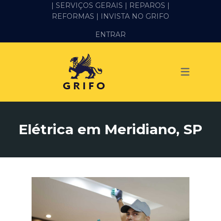
| SERVIÇOS GERAIS |
REPAROS |
REFORMAS
| INVISTA NO GRIFO
SERVIÇOS
ENTRAR
ALVENARIA E PEDREIRO
ELÉTRICA
GESSO E DRYWALL
HIDRÁULICA
Elétrica em Meridiano, SP
IMPERMEABILIZAÇÃO
MANUTENÇÃO PREDIAL
MARIDO DE ALUGUEL
PINTURA
REFORMA