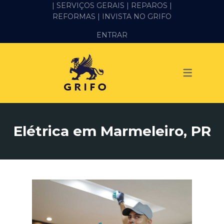
| SERVIÇOS GERAIS |
REPAROS |
REFORMAS
| INVISTA NO GRIFO
SERVIÇOS
ENTRAR
ALVENARIA E PEDREIRO
ELÉTRICA
GESSO E DRYWALL
HIDRÁULICA
Elétrica em Marmeleiro, PR
IMPERMEABILIZAÇÃO
MANUTENÇÃO PREDIAL
MARIDO DE ALUGUEL
PINTURA
REFORMA