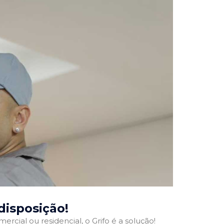
 disposição!
ercial ou residencial, o Grifo é a solução!