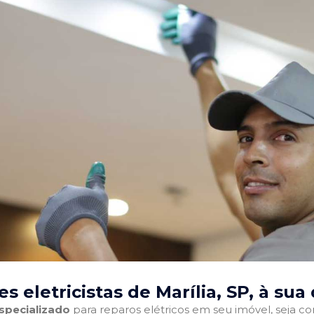
s eletricistas de Marília, SP
, à sua
especializado
para reparos elétricos em seu imóvel, seja com