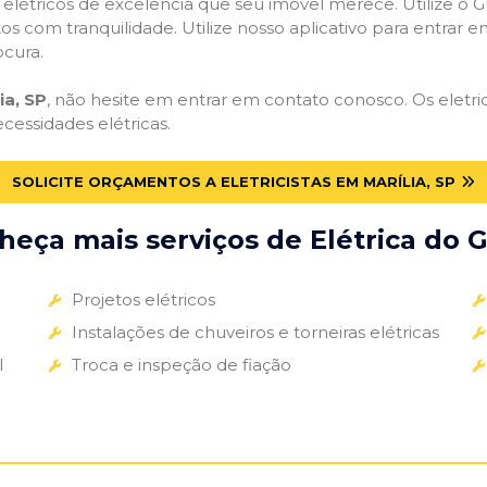
s elétricos de excelência que seu imóvel merece. Utilize o Gr
tos com tranquilidade. Utilize nosso aplicativo para entrar e
ocura.
ia, SP
, não hesite em entrar em contato conosco. Os eletric
ecessidades elétricas.
SOLICITE ORÇAMENTOS A ELETRICISTAS EM MARÍLIA, SP
eça mais serviços de Elétrica do G
Projetos elétricos
Instalações de chuveiros e torneiras elétricas
l
Troca e inspeção de fiação