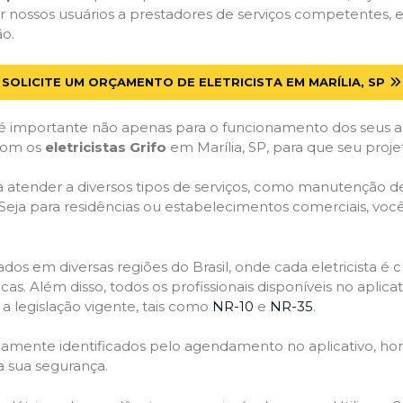
 nossos usuários a prestadores de serviços competentes, e
ão.
SOLICITE UM ORÇAMENTO DE ELETRICISTA EM MARÍLIA, SP
 importante não apenas para o funcionamento dos seus a
 com os
eletricistas Grifo
em Marília, SP, para que seu proje
atender a diversos tipos de serviços, como manutenção de d
 Seja para residências ou estabelecimentos comerciais, você
ficados em diversas regiões do Brasil, onde cada eletricis
nicas. Além disso, todos os profissionais disponíveis no apli
a legislação vigente, tais como
NR-10
e
NR-35
.
idamente identificados pelo agendamento no aplicativo, ho
a sua segurança.