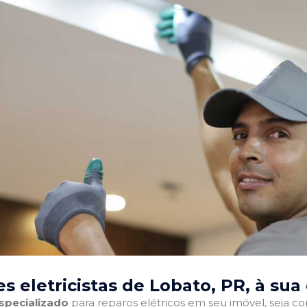
s eletricistas de Lobato, PR
, à sua
especializado
para reparos elétricos em seu imóvel, seja com