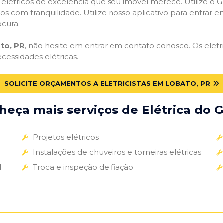
s elétricos de excelência que seu imóvel merece. Utilize o Gr
tos com tranquilidade. Utilize nosso aplicativo para entrar e
ocura.
ato, PR
, não hesite em entrar em contato conosco. Os eletri
ecessidades elétricas.
SOLICITE ORÇAMENTOS A ELETRICISTAS EM LOBATO, PR
eça mais serviços de Elétrica do G
Projetos elétricos
Instalações de chuveiros e torneiras elétricas
l
Troca e inspeção de fiação