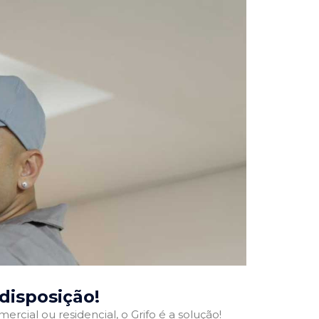
 disposição!
ercial ou residencial, o Grifo é a solução!