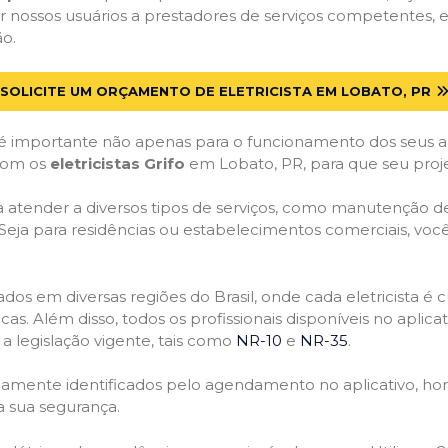
 nossos usuários a prestadores de serviços competentes, 
ão.
SOLICITE UM ORÇAMENTO DE ELETRICISTA EM LOBATO, PR
 importante não apenas para o funcionamento dos seus a
 com os
eletricistas Grifo
em Lobato, PR, para que seu proje
atender a diversos tipos de serviços, como manutenção de d
 Seja para residências ou estabelecimentos comerciais, você
ficados em diversas regiões do Brasil, onde cada eletricis
nicas. Além disso, todos os profissionais disponíveis no apli
a legislação vigente, tais como
NR-10
e
NR-35
.
idamente identificados pelo agendamento no aplicativo, ho
a sua segurança.