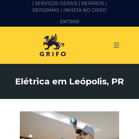
| SERVIÇOS GERAIS |
REPAROS |
REFORMAS
| INVISTA NO GRIFO
SERVIÇOS
ENTRAR
ALVENARIA E PEDREIRO
ELÉTRICA
GESSO E DRYWALL
HIDRÁULICA
Elétrica em Leópolis, PR
IMPERMEABILIZAÇÃO
MANUTENÇÃO PREDIAL
MARIDO DE ALUGUEL
PINTURA
REFORMA