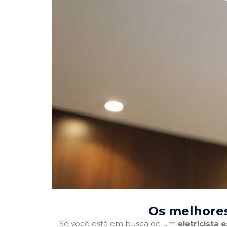
Os melhores 
Se você está em busca de um
eletricista 