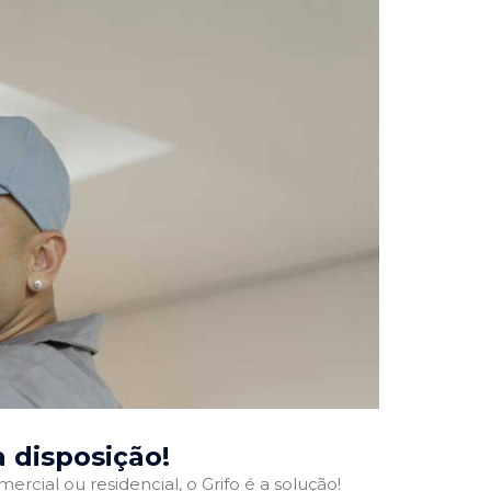
a disposição!
ercial ou residencial, o Grifo é a solução!