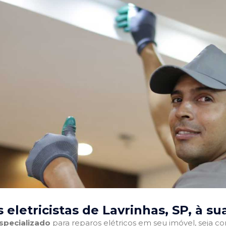
eletricistas de Lavrinhas, SP
, à su
especializado
para reparos elétricos em seu imóvel, seja com