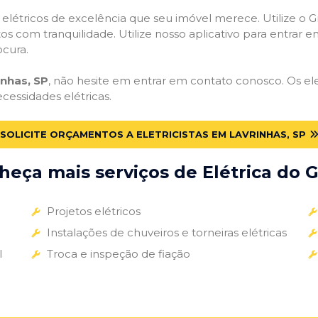
s elétricos de excelência que seu imóvel merece. Utilize o Gr
tos com tranquilidade. Utilize nosso aplicativo para entrar e
ocura.
inhas, SP
, não hesite em entrar em contato conosco. Os elet
ecessidades elétricas.
SOLICITE ORÇAMENTOS A ELETRICISTAS EM LAVRINHAS, SP
eça mais serviços de Elétrica do G
Projetos elétricos
Instalações de chuveiros e torneiras elétricas
l
Troca e inspeção de fiação