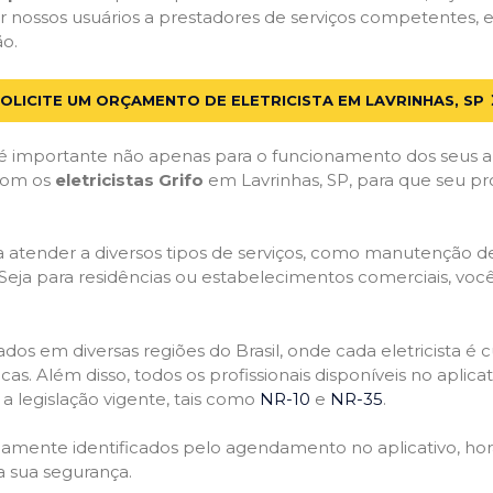
 nossos usuários a prestadores de serviços competentes, e
ão.
OLICITE UM ORÇAMENTO DE ELETRICISTA EM LAVRINHAS, SP
 importante não apenas para o funcionamento dos seus a
 com os
eletricistas Grifo
em Lavrinhas, SP, para que seu pro
atender a diversos tipos de serviços, como manutenção de d
 Seja para residências ou estabelecimentos comerciais, você
ficados em diversas regiões do Brasil, onde cada eletricis
nicas. Além disso, todos os profissionais disponíveis no apli
a legislação vigente, tais como
NR-10
e
NR-35
.
idamente identificados pelo agendamento no aplicativo, ho
a sua segurança.