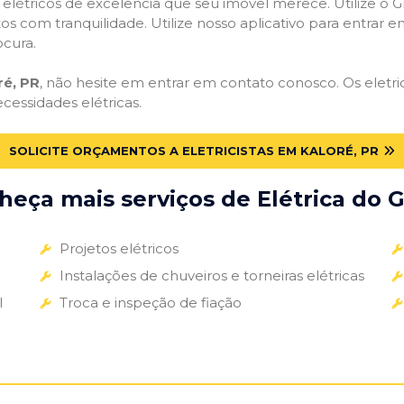
s elétricos de excelência que seu imóvel merece. Utilize o Gr
tos com tranquilidade. Utilize nosso aplicativo para entrar e
ocura.
ré, PR
, não hesite em entrar em contato conosco. Os eletric
ecessidades elétricas.
SOLICITE ORÇAMENTOS A ELETRICISTAS EM KALORÉ, PR
eça mais serviços de Elétrica do G
Projetos elétricos
Instalações de chuveiros e torneiras elétricas
l
Troca e inspeção de fiação