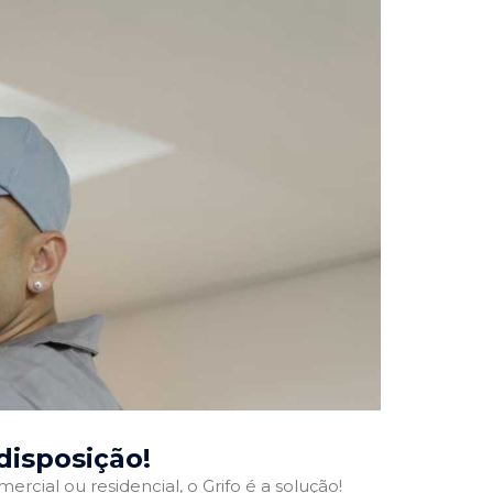
 disposição!
ercial ou residencial, o Grifo é a solução!