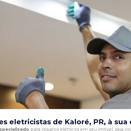
s eletricistas de Kaloré, PR
, à sua
especializado
para reparos elétricos em seu imóvel, seja com