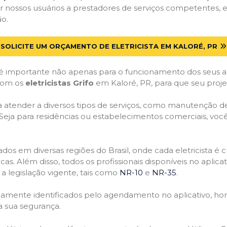
 nossos usuários a prestadores de serviços competentes, 
ão.
SOLICITE UM ORÇAMENTO DE ELETRICISTA EM KALORÉ, PR
 importante não apenas para o funcionamento dos seus a
 com os
eletricistas Grifo
em Kaloré, PR, para que seu proje
atender a diversos tipos de serviços, como manutenção de d
 Seja para residências ou estabelecimentos comerciais, você
ficados em diversas regiões do Brasil, onde cada eletricis
nicas. Além disso, todos os profissionais disponíveis no apli
a legislação vigente, tais como
NR-10
e
NR-35
.
idamente identificados pelo agendamento no aplicativo, ho
a sua segurança.