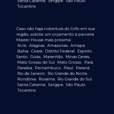
Santa Catarina
,
Sergipe
,
São Paulo
,
Tocantins
.
Caso não haja cobertura do Grifo em sua
região, solicite um orçamento à parceira
Master House mais próxima:
Acre
,
Alagoas
,
Amazonas
,
Amapá
,
Bahia
,
Ceará
,
Distrito Federal
,
Espírito
Santo
,
Goiás
,
Maranhão
,
Minas Gerais
,
Mato Grosso do Sul
,
Mato Grosso
,
Pará
,
Paraíba
,
Pernambuco
,
Piauí
,
Paraná
,
Rio de Janeiro
,
Rio Grande do Norte
,
Rondônia
,
Roraima
,
Rio Grande do Sul
,
Santa Catarina
,
Sergipe
,
São Paulo
,
Tocantins
.