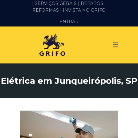
| SERVIÇOS GERAIS |
REPAROS |
REFORMAS
| INVISTA NO GRIFO
SERVIÇOS
ENTRAR
ALVENARIA E PEDREIRO
ELÉTRICA
GESSO E DRYWALL
HIDRÁULICA
Elétrica em Junqueirópolis, SP
IMPERMEABILIZAÇÃO
MANUTENÇÃO PREDIAL
MARIDO DE ALUGUEL
PINTURA
REFORMA