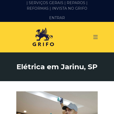
| SERVIÇOS GERAIS |
REPAROS |
REFORMAS
| INVISTA NO GRIFO
SERVIÇOS
ENTRAR
ALVENARIA E PEDREIRO
ELÉTRICA
GESSO E DRYWALL
HIDRÁULICA
Elétrica em Jarinu, SP
IMPERMEABILIZAÇÃO
MANUTENÇÃO PREDIAL
MARIDO DE ALUGUEL
PINTURA
REFORMA