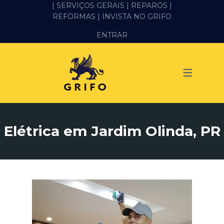
| SERVIÇOS GERAIS |
REPAROS |
REFORMAS
| INVISTA NO GRIFO
SERVIÇOS
ENTRAR
ALVENARIA E PEDREIRO
ELÉTRICA
GESSO E DRYWALL
HIDRÁULICA
Elétrica em Jardim Olinda, PR
IMPERMEABILIZAÇÃO
MANUTENÇÃO PREDIAL
MARIDO DE ALUGUEL
PINTURA
REFORMA