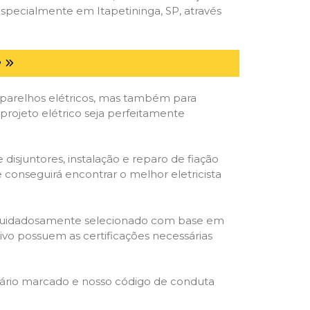
specialmente em Itapetininga, SP, através
P
parelhos elétricos, mas também para
projeto elétrico seja perfeitamente
isjuntores, instalação e reparo de fiação
 conseguirá encontrar o melhor eletricista
ta é cuidadosamente selecionado com base em
cativo possuem as certificações necessárias
rário marcado e nosso código de conduta