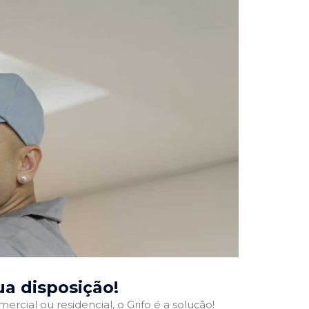
sua disposição!
ercial ou residencial, o Grifo é a solução!