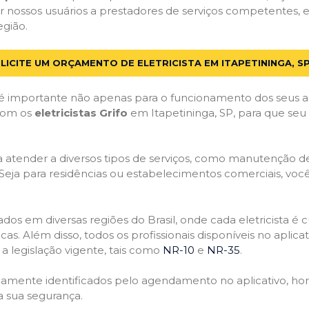
 nossos usuários a prestadores de serviços competentes, e
egião.
LICITE UM ORÇAMENTO DE ELETRICISTA EM ITAPETININGA, S
 importante não apenas para o funcionamento dos seus a
 com os
eletricistas Grifo
em Itapetininga, SP, para que seu 
atender a diversos tipos de serviços, como manutenção de d
 Seja para residências ou estabelecimentos comerciais, você
ficados em diversas regiões do Brasil, onde cada eletricis
nicas. Além disso, todos os profissionais disponíveis no apli
a legislação vigente, tais como
NR-10
e
NR-35
.
idamente identificados pelo agendamento no aplicativo, ho
a sua segurança.