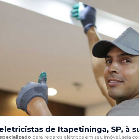
letricistas de Itapetininga, SP
, à 
especializado
para reparos elétricos em seu imóvel, seja com