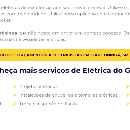
s elétricos de excelência que seu imóvel merece. Utilize o Gr
tos com tranquilidade. Utilize nosso aplicativo para entrar e
ocura.
etininga, SP
, não hesite em entrar em contato conosco. Os e
as suas necessidades elétricas.
OLICITE ORÇAMENTOS A ELETRICISTAS EM ITAPETININGA, SP
eça mais serviços de Elétrica do G
Projetos elétricos
Instalações de chuveiros e torneiras elétricas
l
Troca e inspeção de fiação