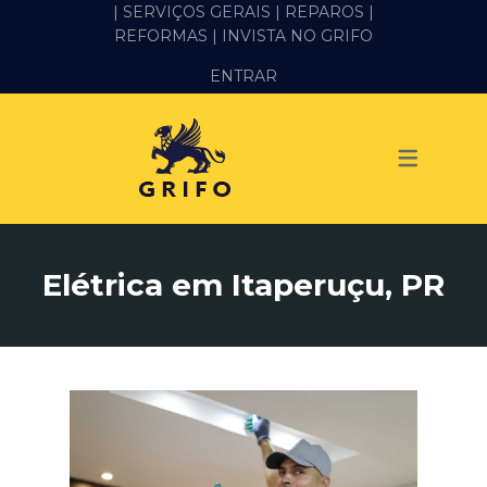
| SERVIÇOS GERAIS |
REPAROS |
REFORMAS
| INVISTA NO GRIFO
SERVIÇOS
ENTRAR
ALVENARIA E PEDREIRO
ELÉTRICA
GESSO E DRYWALL
HIDRÁULICA
Elétrica em Itaperuçu, PR
IMPERMEABILIZAÇÃO
MANUTENÇÃO PREDIAL
MARIDO DE ALUGUEL
PINTURA
REFORMA