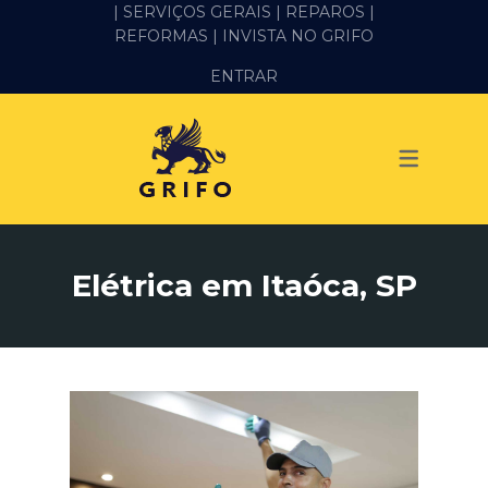
| SERVIÇOS GERAIS |
REPAROS |
REFORMAS
| INVISTA NO GRIFO
SERVIÇOS
ENTRAR
ALVENARIA E PEDREIRO
ELÉTRICA
GESSO E DRYWALL
HIDRÁULICA
Elétrica em Itaóca, SP
IMPERMEABILIZAÇÃO
MANUTENÇÃO PREDIAL
MARIDO DE ALUGUEL
PINTURA
REFORMA