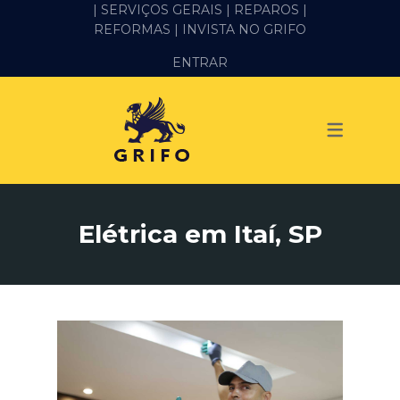
| SERVIÇOS GERAIS |
REPAROS |
REFORMAS
| INVISTA NO GRIFO
SERVIÇOS
ENTRAR
ALVENARIA E PEDREIRO
ELÉTRICA
GESSO E DRYWALL
HIDRÁULICA
Elétrica em Itaí, SP
IMPERMEABILIZAÇÃO
MANUTENÇÃO PREDIAL
MARIDO DE ALUGUEL
PINTURA
REFORMA