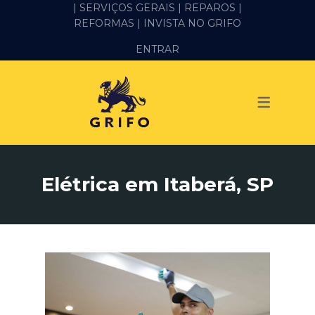
| SERVIÇOS GERAIS |
REPAROS |
REFORMAS
| INVISTA NO GRIFO
SERVIÇOS
ENTRAR
ALVENARIA E PEDREIRO
ELÉTRICA
GESSO E DRYWALL
HIDRÁULICA
Elétrica em Itaberá, SP
IMPERMEABILIZAÇÃO
MANUTENÇÃO PREDIAL
MARIDO DE ALUGUEL
PINTURA
REFORMA