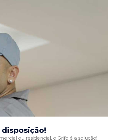
a disposição!
ercial ou residencial, o Grifo é a solução!