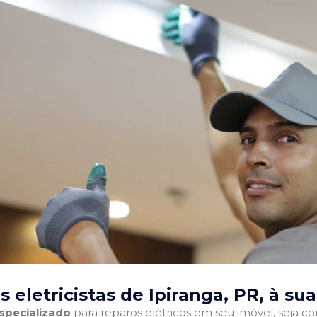
 eletricistas de Ipiranga, PR
, à su
especializado
para reparos elétricos em seu imóvel, seja com