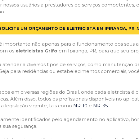
 nossos usuários a prestadores de serviços competentes, e
ão.
SOLICITE UM ORÇAMENTO DE ELETRICISTA EM IPIRANGA, PR
 importante não apenas para o funcionamento dos seus a
 com os
eletricistas Grifo
em Ipiranga, PR, para que seu pro
atender a diversos tipos de serviços, como manutenção de d
 Seja para residências ou estabelecimentos comerciais, você
ficados em diversas regiões do Brasil, onde cada eletricis
nicas. Além disso, todos os profissionais disponíveis no apli
a legislação vigente, tais como
NR-10
e
NR-35
.
idamente identificados pelo agendamento no aplicativo, ho
a sua segurança.