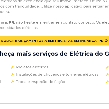
s elétricos de excelência que seu imóvel merece. Utilize o Gr
tos com tranquilidade. Utilize nosso aplicativo para entrar e
ocura.
anga, PR
, não hesite em entrar em contato conosco. Os eletr
ecessidades elétricas.
SOLICITE ORÇAMENTOS A ELETRICISTAS EM IPIRANGA, PR
eça mais serviços de Elétrica do G
Projetos elétricos
Instalações de chuveiros e torneiras elétricas
l
Troca e inspeção de fiação