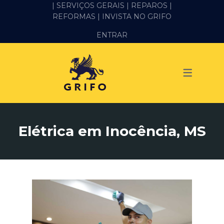
| SERVIÇOS GERAIS |
REPAROS |
REFORMAS
| INVISTA NO GRIFO
SERVIÇOS
ENTRAR
ALVENARIA E PEDREIRO
ELÉTRICA
GESSO E DRYWALL
HIDRÁULICA
Elétrica em Inocência, MS
IMPERMEABILIZAÇÃO
MANUTENÇÃO PREDIAL
MARIDO DE ALUGUEL
PINTURA
REFORMA